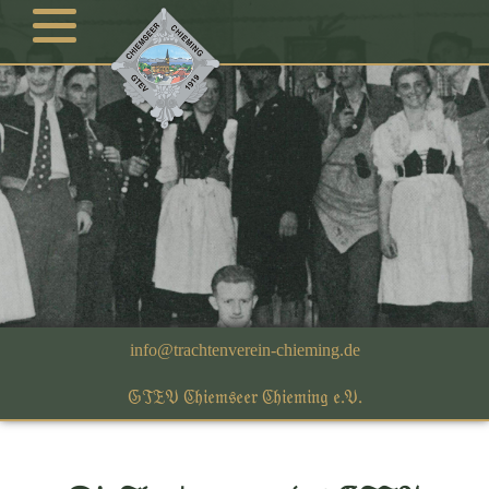
GTEV Chiemseer Chieming e.V.