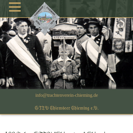
GTEV Chiemseer Chieming e.V.