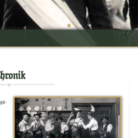
•
hronik
gs-