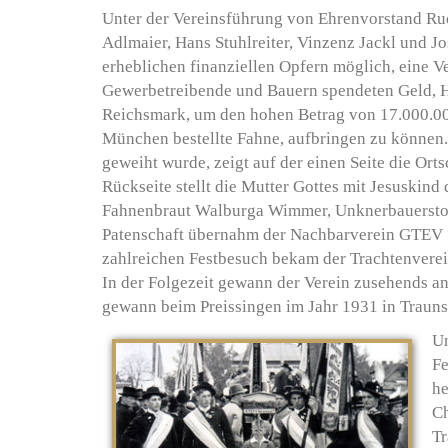
Unter der Vereinsführung von Ehrenvorstand Rudo
Adlmaier, Hans Stuhlreiter, Vinzenz Jackl und J
erheblichen finanziellen Opfern möglich, eine V
Gewerbetreibende und Bauern spendeten Geld, Hol
Reichsmark, um den hohen Betrag von 17.000.000
München bestellte Fahne, aufbringen zu können.
geweiht wurde, zeigt auf der einen Seite die Ort
Rückseite stellt die Mutter Gottes mit Jesuskind
Fahnenbraut Walburga Wimmer, Unknerbauerstoc
Patenschaft übernahm der Nachbarverein GTEV “
zahlreichen Festbesuch bekam der Trachtenvere
In der Folgezeit gewann der Verein zusehends a
gewann beim Preissingen im Jahr 1931 in Traunste
Un
Fe
he
Ch
Tr