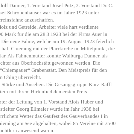
lf Danner, 1. Vorstand Josef Putz, 2. Vorstand Dr. C.
osef Schrobenhauser war es im Jahre 1923 unter
ereinsfahne anzuschaffen.
z und Getreide, Arbeiter viele hart verdiente
 Mark für die am 28.3.1923 bei der Firma Auer in
 Die neue Fahne, welche am 19. August 1923 feierlich
schaft Chieming mit der Pfarrkirche im Mittelpunkt, die
 dar. Als Fahnenmutter konnte Walburga Danner, als
hter aus Oberhochstätt gewonnen werden. Die
Chiemgauer“ Grabenstätt. Den Meistpreis für den
in Obing überreicht.
n Stärke und Ansehen. Die Gesangsgruppe Kurz-Raffl
in mit ihrem Hirtenlied den ersten Preis.
ter der Leitung von 1. Vorstand Alois Huber und
stleiter Georg Ellmaier wurde im Jahr 1938 bei
rrlichem Wetter das Gaufest des Gauverbandes I in
ieming am See abgehalten, wobei 85 Vereine mit 3500
achtlern anwesend waren.