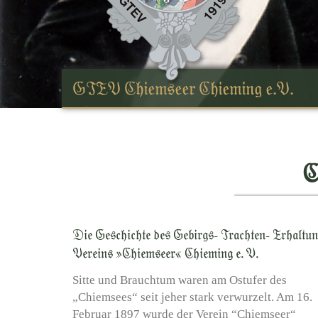
GTEV Chiemseer Chieming e.V.
C
Die Geschichte des Gebirgs- Trachten- Erhaltun
Vereins »Chiemseer« Chieming e. V.
Sitte und Brauchtum waren am Ostufer des
„Chiemsees“ seit jeher stark verwurzelt. Am 16.
Februar 1897 wurde der Verein “Chiemseer“