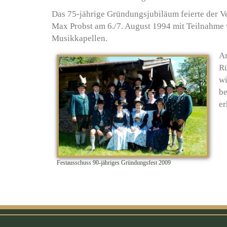
Das 75-jährige Gründungsjubiläum feierte der Ve
Max Probst am 6./7. August 1994 mit Teilnahme 
Musikkapellen.
An
Rü
wi
be
er
Festausschuss 90-jähriges Gründungsfest 2009