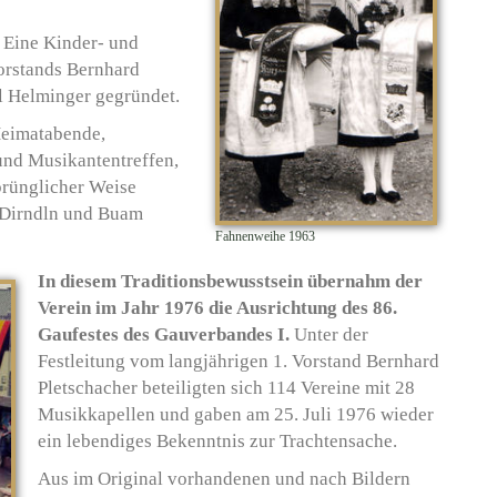
 Eine Kinder- und
orstands Bernhard
l Helminger gegründet.
Heimatabende,
 und Musikantentreffen,
prünglicher Weise
e Dirndln und Buam
Fahnenweihe 1963
In diesem Traditionsbewusstsein übernahm der
Verein im Jahr 1976 die Ausrichtung des 86.
Gaufestes des Gauverbandes I.
Unter der
Festleitung vom langjährigen 1. Vorstand Bernhard
Pletschacher beteiligten sich 114 Vereine mit 28
Musikkapellen und gaben am 25. Juli 1976 wieder
ein lebendiges Bekenntnis zur Trachtensache.
Aus im Original vorhandenen und nach Bildern