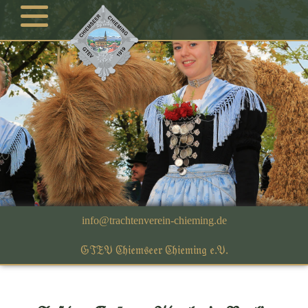
GTEV Chiemseer Chieming e.V.