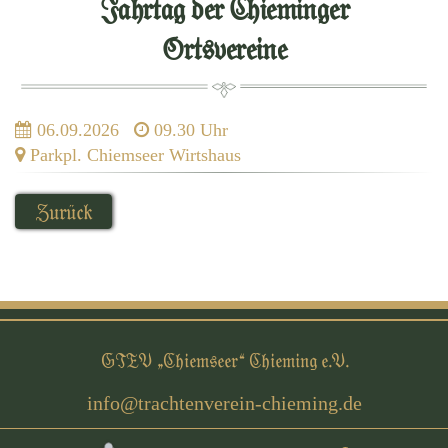
Jahrtag der Chieminger
Ortsvereine
06.09.2026
09.30 Uhr
Parkpl. Chiemseer Wirtshaus
Zurück
GTEV „Chiemseer“ Chieming e.V.