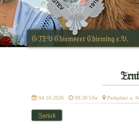
GTEV Chiemseer Chieming e.V.
Ernt
04.10.2026
09.30 Uhr
Parkplatz a. S
Zurück