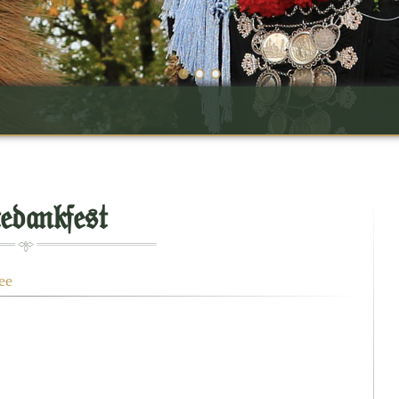
•
•
•
edankfest
ee