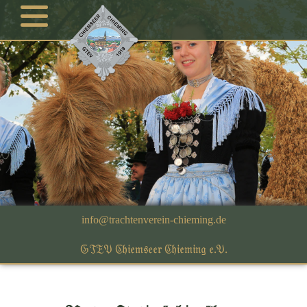
GTEV Chiemseer Chieming e.V.