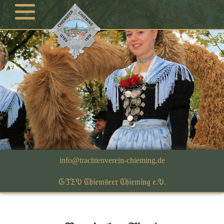
GTEV Chiemseer Chieming e.V.